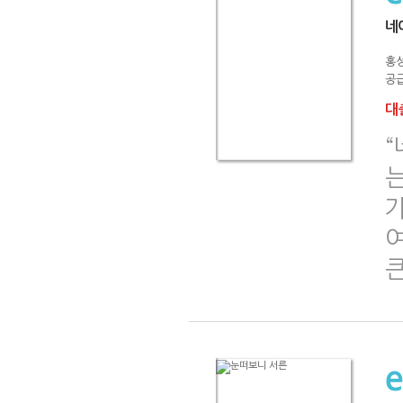
네
홍
공급
대출
는
가