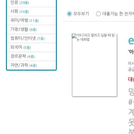
인문
(29종)
사회
(14종)
모두보기
대출가능 한 전자
취미/여행
(11종)
가정/생활
(8종)
컴퓨터/인터넷
(7종)
외국어
(5종)
'
장르문학
(4종)
이
자연/과학
(4종)
공급
대출
못