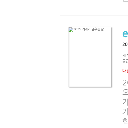
2
게
공급
대출
2
오
가