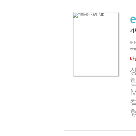
기
허
공급
대출
할
M