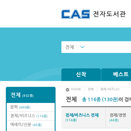
전체
신착
베스트
HOME
전체
경제/비즈니스
전체
(932종)
전체
총 116종 (130권)
이 검
문학
(669종)
경제/비즈니스 전체
경제/경영
경제/비즈니스
(116종)
(116종)
(46종)
에세이/산문
(65종)