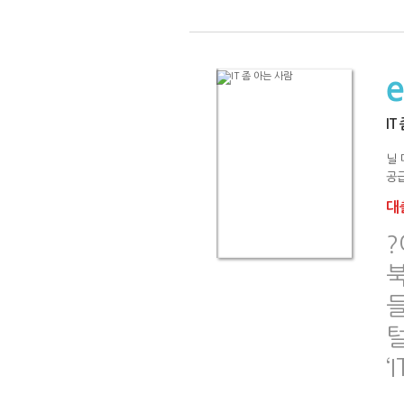
IT
닐 
공급
대출
들
털
‘