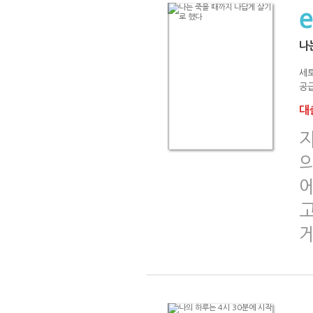
나
세
공급
대출
의