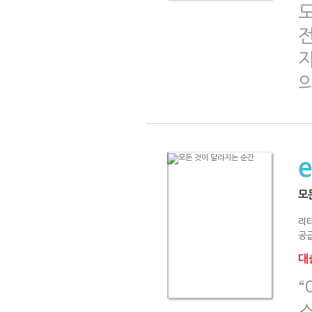
도
자
모
리
공급
대출