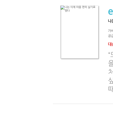
나
가
공급
대출
“
을
처
때