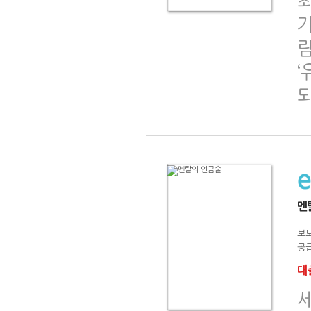
가
람
‘
멘
보
공급
대출