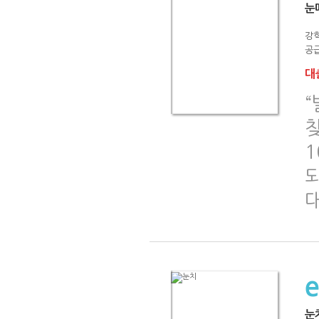
눈
강
공급
대출
“
찾
1
되
눈