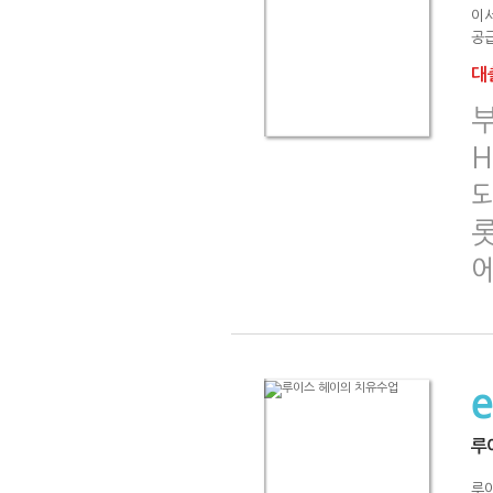
이서
공급
대출
H
되
롯
루
루이