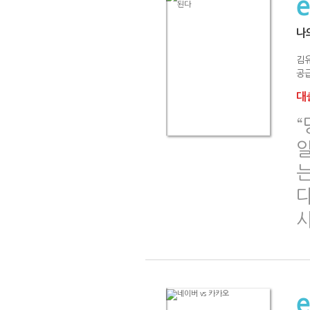
나
김
공급
대출
“
알
는
다