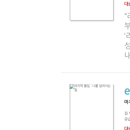
대출
“
부
‘
마
짐 
공급
대출