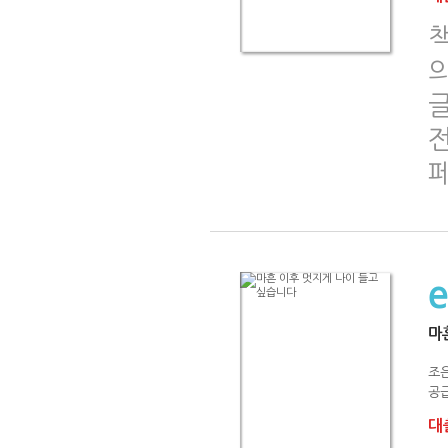
책
의
마
조
공급
대출