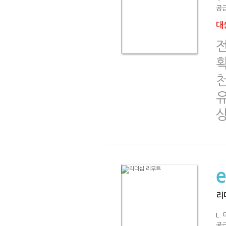
공급
대출
전
리
L.
공급