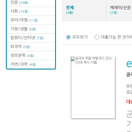
인문
(29종)
전체
에세이/산문
사회
(14종)
(3종)
(1종)
취미/여행
(11종)
가정/생활
(8종)
모두보기
대출가능 한 전자
컴퓨터/인터넷
(7종)
외국어
(5종)
장르문학
(4종)
자연/과학
(4종)
궁
유
공급
대출
군