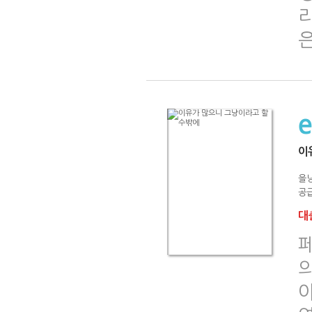
이
을
공급
대출
페
의
야