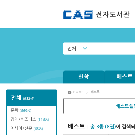
전체
신착
베스트
HOME
베스트
전체
(932종)
베스트셀
문학
(669종)
경제/비즈니스
(116종)
베스트
총 3종 (8권)
이 검색
에세이/산문
(65종)