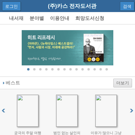
(주)카스 전자도서관
로그인
검색
내서재
분야별
이용안내
희망도서신청
베스트
더보기
궁극의 주말 여행
범인 없는 살인의
이유가 많으니 그냥