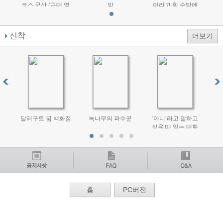
코스 군산 (근대 역
밤
이라고 할 수밖에
사 기행)
신착
더보기
달러구트 꿈 백화점
녹나무의 파수꾼
'아니’라고 말하고
알
싶을 때 읽는 대화
법
홈
PC버전