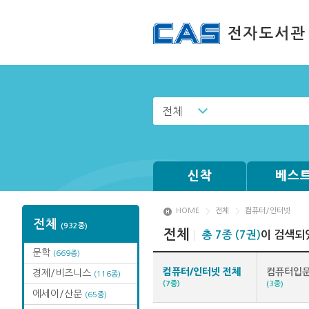
전체
신착
베스
HOME
전체
컴퓨터/인터넷
전체
(932종)
전체
총 7종 (7권)
이 검색되
문학
(669종)
컴퓨터/인터넷 전체
컴퓨터입문
경제/비즈니스
(116종)
(7종)
(3종)
에세이/산문
(65종)