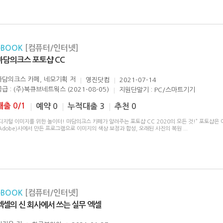
eBOOK
[컴퓨터/인터넷]
마담의크스 포토샵 CC
마담의크스 카페, 네모기획
저
영진닷컴
2021-07-14
공급 : (주)북큐브네트웍스 (2021-08-05)
지원단말기 : PC/스마트기기
대출 0/1
예약 0
누적대출 3
추천 0
디지털 이미지를 위한 놀이터! 마담의크스 카페가 알려주는 포토샵 CC 2020의 모든 것!” 포토샵은
Adobe)사에서 만든 프로그램으로 이미지의 색상 보정과 합성, 오래된 사진의 복원
...
eBOOK
[컴퓨터/인터넷]
엑셀의 신 회사에서 쓰는 실무 엑셀