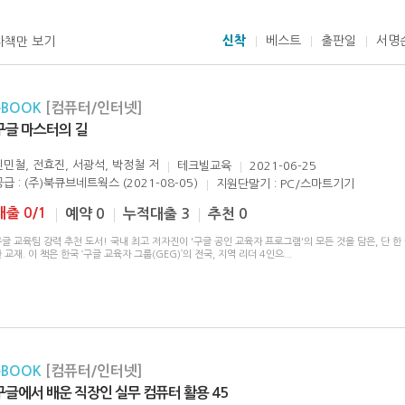
신착
베스트
출판일
서명
자책만 보기
eBOOK
[컴퓨터/인터넷]
구글 마스터의 길
신민철, 전효진, 서광석, 박정철
저
테크빌교육
2021-06-25
공급 : (주)북큐브네트웍스 (2021-08-05)
지원단말기 : PC/스마트기기
대출 0/1
예약 0
누적대출 3
추천 0
글 교육팀 강력 추천 도서! 국내 최고 저자진이 '구글 공인 교육자 프로그램'의 모든 것을 담은, 단 한
 교재. 이 책은 한국 ‘구글 교육자 그룹(GEG)’의 전국, 지역 리더 4인으
...
eBOOK
[컴퓨터/인터넷]
구글에서 배운 직장인 실무 컴퓨터 활용 45