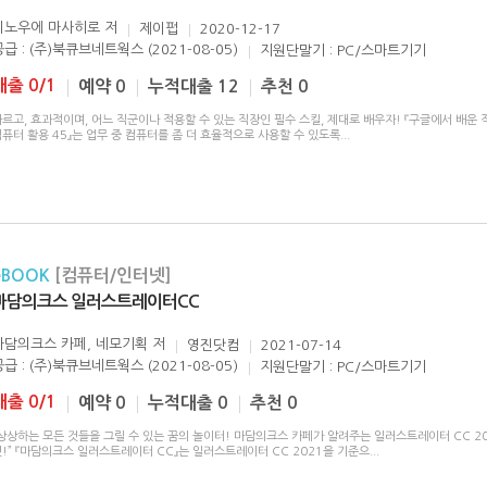
이노우에 마사히로
저
제이펍
2020-12-17
공급 : (주)북큐브네트웍스 (2021-08-05)
지원단말기 : PC/스마트기기
대출 0/1
예약 0
누적대출 12
추천 0
르고, 효과적이며, 어느 직군이나 적용할 수 있는 직장인 필수 스킬, 제대로 배우자! 『구글에서 배운 
퓨터 활용 45』는 업무 중 컴퓨터를 좀 더 효율적으로 사용할 수 있도록
...
eBOOK
[컴퓨터/인터넷]
마담의크스 일러스트레이터CC
마담의크스 카페, 네모기획
저
영진닷컴
2021-07-14
공급 : (주)북큐브네트웍스 (2021-08-05)
지원단말기 : PC/스마트기기
대출 0/1
예약 0
누적대출 0
추천 0
“상상하는 모든 것들을 그릴 수 있는 꿈의 놀이터! 마담의크스 카페가 알려주는 일러스트레이터 CC 2
!” 『마담의크스 일러스트레이터 CC』는 일러스트레이터 CC 2021을 기준으
...