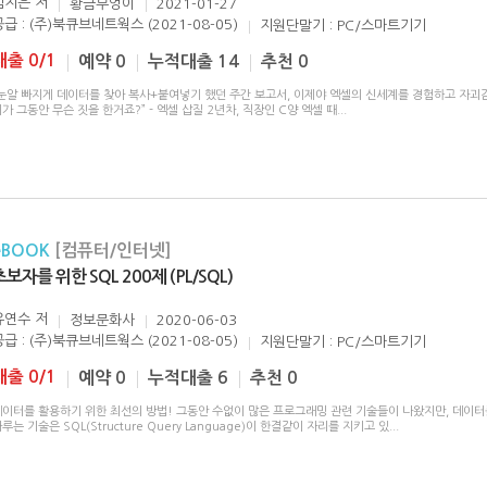
심지은
저
황금부엉이
2021-01-27
공급 : (주)북큐브네트웍스 (2021-08-05)
지원단말기 : PC/스마트기기
대출 0/1
예약 0
누적대출 14
추천 0
“눈알 빠지게 데이터를 찾아 복사+붙여넣기 했던 주간 보고서, 이제야 엑셀의 신세계를 경험하고 자괴
가 그동안 무슨 짓을 한거죠?” - 엑셀 삽질 2년차, 직장인 C양 엑셀 때
...
eBOOK
[컴퓨터/인터넷]
초보자를 위한 SQL 200제 (PL/SQL)
유연수
저
정보문화사
2020-06-03
공급 : (주)북큐브네트웍스 (2021-08-05)
지원단말기 : PC/스마트기기
대출 0/1
예약 0
누적대출 6
추천 0
데이터를 활용하기 위한 최선의 방법! 그동안 수없이 많은 프로그래밍 관련 기술들이 나왔지만, 데이
루는 기술은 SQL(Structure Query Language)이 한결같이 자리를 지키고 있
...