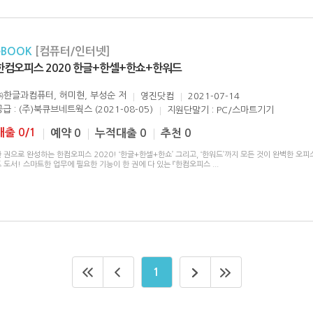
eBOOK
[컴퓨터/인터넷]
한컴오피스 2020 한글+한셀+한쇼+한워드
㈜한글과컴퓨터, 허미현, 부성순
저
영진닷컴
2021-07-14
공급 : (주)북큐브네트웍스 (2021-08-05)
지원단말기 : PC/스마트기기
대출 0/1
예약 0
누적대출 0
추천 0
 권으로 완성하는 한컴오피스 2020! ‘한글+한셀+한쇼’ 그리고, ‘한워드’까지 모든 것이 완벽한 오피
 도서! 스마트한 업무에 필요한 기능이 한 권에 다 있는 『한컴오피스
...
1