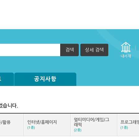
검색
상세 검색
내서재
트
공지사항
었습니다.
멀티미디어/게임/그
/활용
인터넷/홈페이지
프로그래
래픽
(1종)
(1종)
(2종)