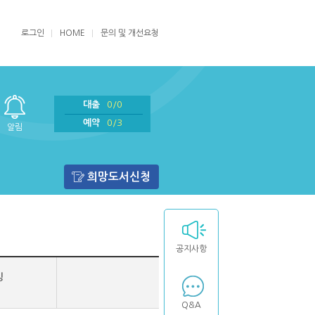
로그인
HOME
문의 및 개선요청
대출
0/0
예약
0/3
알림
희망도서신청
공지사항
밍
Q&A