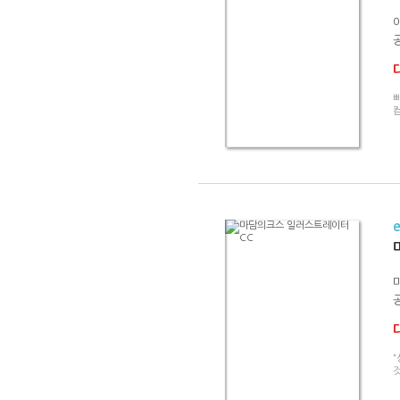
빠
컴
것