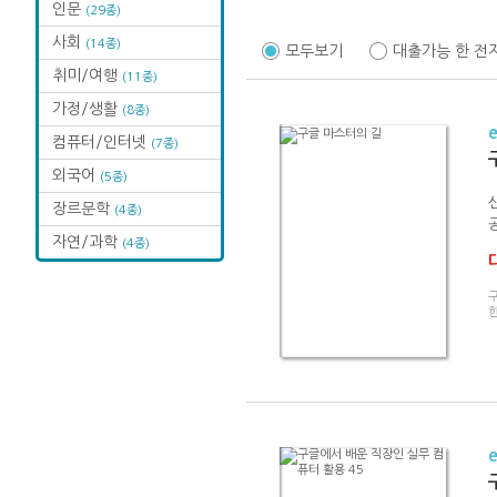
인문
(29종)
사회
(14종)
모두보기
대출가능 한 전
취미/여행
(11종)
가정/생활
(8종)
컴퓨터/인터넷
(7종)
외국어
(5종)
장르문학
(4종)
자연/과학
(4종)
구
한