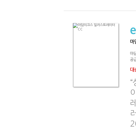
마
마
공급
대출
“
레
2