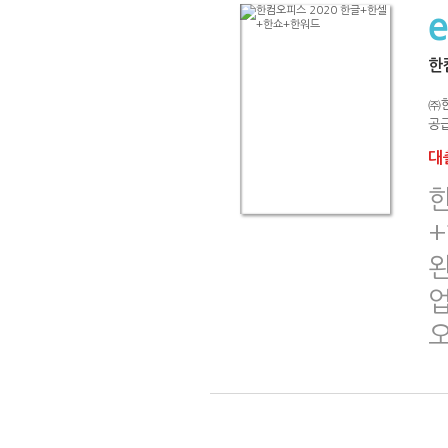
한
㈜
공급
대출
한
+
업