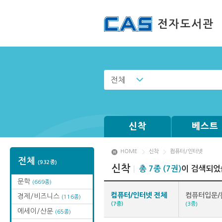
전체
신착
베스트
HOME
신착
컴퓨터/인터넷
전체
(932종)
신착
총 7종 (7권)
이 검색되었
문학
(669종)
컴퓨터/인터넷 전체
컴퓨터입문/
경제/비즈니스
(116종)
(7종)
(3종)
에세이/산문
(65종)