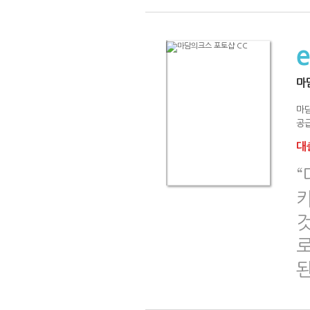
마
마
공급
대출
카
것