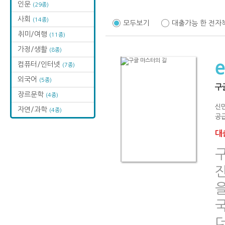
인문
(29종)
사회
(14종)
모두보기
대출가능 한 전자
취미/여행
(11종)
가정/생활
(8종)
컴퓨터/인터넷
(7종)
외국어
(5종)
구
장르문학
(4종)
신민
자연/과학
(4종)
공급
대출
구
진
을
국
더