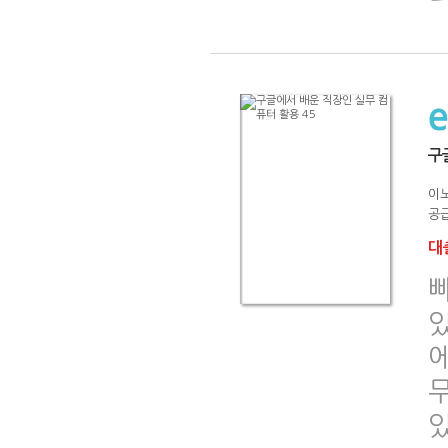
구
이
공급
대출
있
에