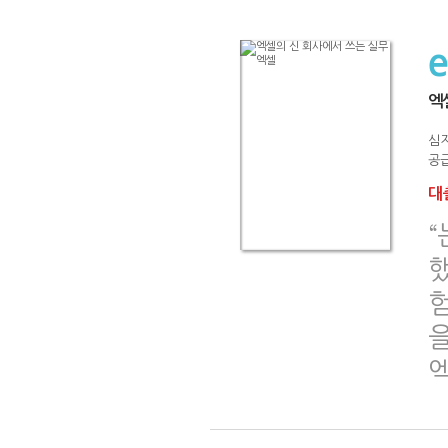
엑
심
공급
대출
을