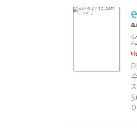
초보
유
공급
대출
S