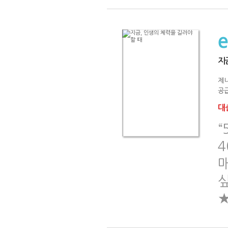
지
제
공급
대출
“
4
싶