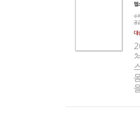
헬
수
공급
대출
쳐
스
을