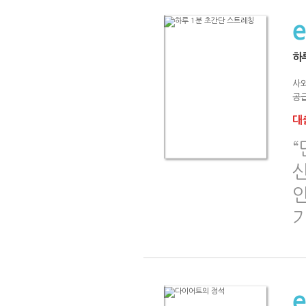
하
사
공급
대출
“
신
안
기