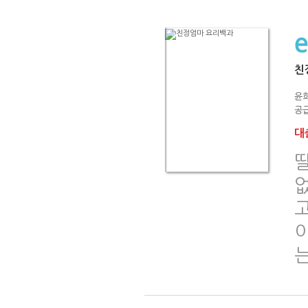
친
윤희
공급
대출
없
고
이