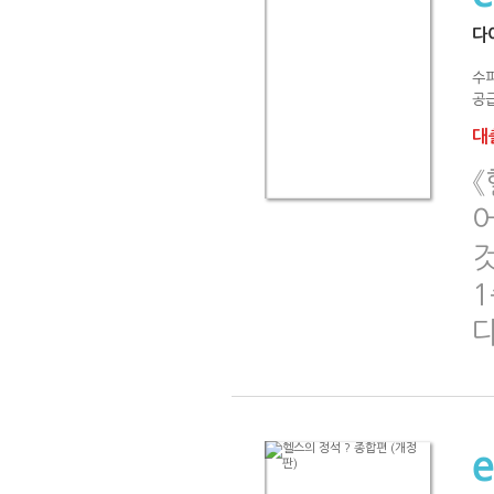
다
수
공급
대출
1