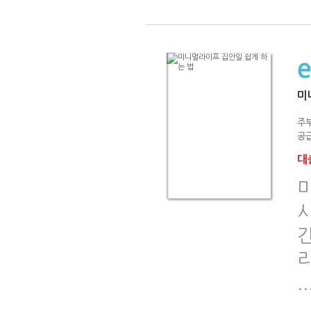
미
주
공급
대출
시
간
리
..