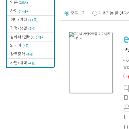
인문
(29종)
사회
(14종)
모두보기
대출가능 한 전자
취미/여행
(11종)
가정/생활
(8종)
컴퓨터/인터넷
(7종)
외국어
(5종)
고
장르문학
(4종)
박
자연/과학
(4종)
공급
대출
미
니