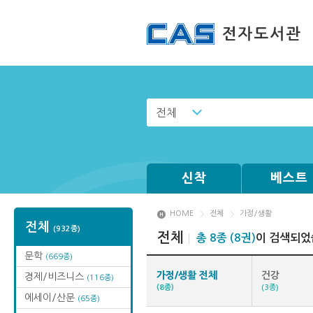
전체
신착
베스트
HOME
전체
가정/생활
전체
(932종)
전체
총 8종 (8권)
이 검색되었
문학
(669종)
가정/생활 전체
건강
경제/비즈니스
(116종)
(8종)
(3종)
에세이/산문
(65종)