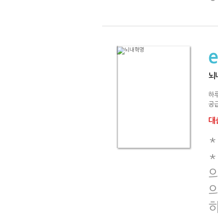
뇌
하루
공급
대출
*
의