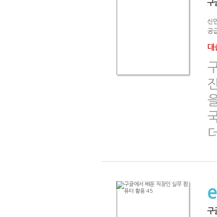
구
신민
공급
대출
구
진
을
국
더
구