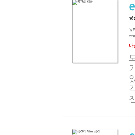
공
유
공급
대출
기
진