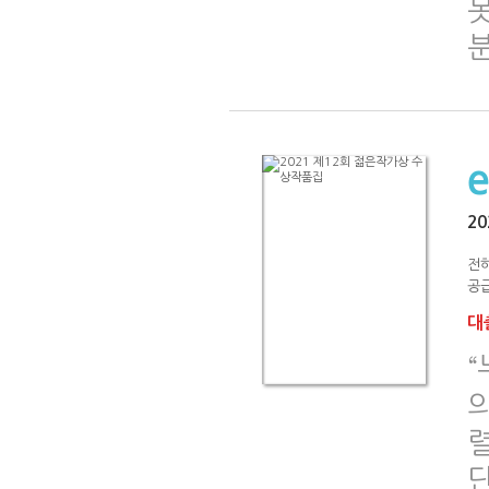
못
2
전하
공급
대출
의