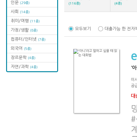
인문
(29종)
(116종)
(4종)
사회
(14종)
취미/여행
(11종)
모두보기
대출가능 한 전자
가정/생활
(8종)
컴퓨터/인터넷
(7종)
외국어
(5종)
장르문학
(4종)
자연/과학
(4종)
'
이
공급
대출