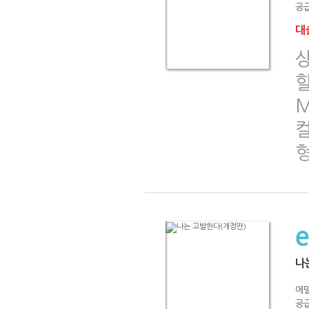
공급
대출
할
M
나
에
공급