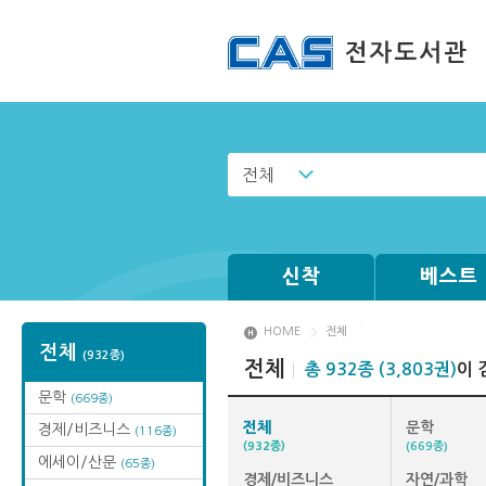
전체
신착
베스트
HOME
전체
전체
(932종)
전체
총 932종 (3,803권)
이 
문학
(669종)
전체
문학
경제/비즈니스
(116종)
(932종)
(669종)
에세이/산문
(65종)
경제/비즈니스
자연/과학