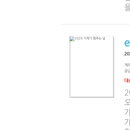
2
게
공급
대출
2
오
가