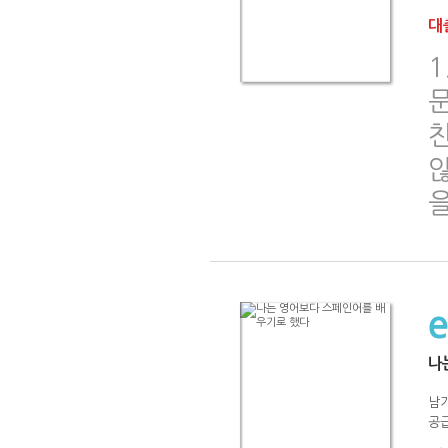
대출
1
문
을
나
남
공급