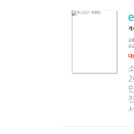
개 
김
공급
대출
소
2
진