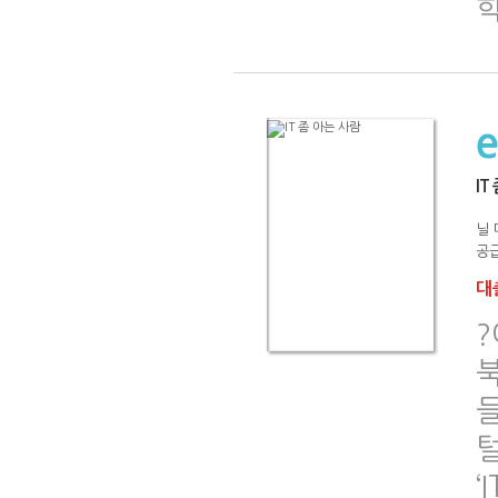
IT
닐 
공급
대출
들
털
‘