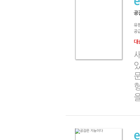
공
유
공급
대출
있